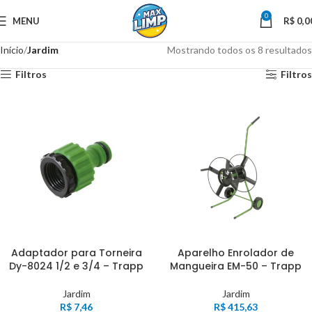
0
MENU
R$
0,0
Início
Jardim
Mostrando todos os 8 resultados
Filtros
Filtros
Adaptador para Torneira
Aparelho Enrolador de
Dy-8024 1/2 e 3/4 – Trapp
Mangueira EM-50 – Trapp
Jardim
Jardim
R$
7,46
R$
415,63