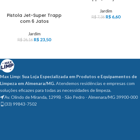
Jardim
Pistola Jet-Super Trapp
R$
6,60
R$
7,36
com 6 Jatos
Jardim
R$
23,50
R$
26,16
Max Limp: Sua Loja Especializada em Produtos e Equipamentos de
Limpeza em Almenara/MG.
Atendemos residências e empresas com
soluções eficazes para todas as necessidades de limpeza.
Av. Olindo de Miranda, 1299B - São Pedro - Almenara/MG 39900-000
(33) 99843-7502