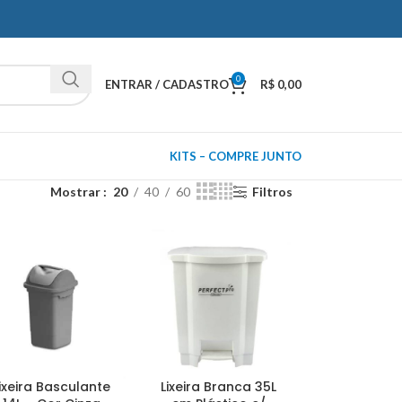
0
ENTRAR / CADASTRO
R$
0,00
KITS – COMPRE JUNTO
Mostrar
20
40
60
Filtros
ixeira Basculante
Lixeira Branca 35L