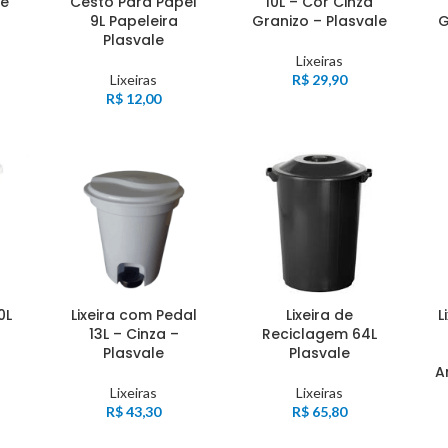
le
10L – Cor Cinza
Cesto Para Papel
Granizo – Plasvale
G
9L Papeleira
Plasvale
Lixeiras
R$
29,90
Lixeiras
R$
12,00
0L
Lixeira com Pedal
Lixeira de
L
13L – Cinza –
Reciclagem 64L
Plasvale
Plasvale
A
Lixeiras
Lixeiras
R$
43,30
R$
65,80