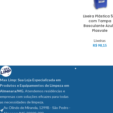
Lixeira Plástica 
com Tampa
Basculante Azul
Plasvale
Lixeiras
R$
98,15
Max Limp: Sua Loja Especializada em
Produtos e Equipamentos de Limpeza em
Almenara/MG.
Atendemos residências e
empresas com soluções eficazes para todas
as necessidades de limpeza.
Av. Olindo de Miranda, 1299B - São Pedro -