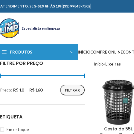
ATENDIMENTO: SEG-SEX 8H ÀS 19H
(33) 99843-7502
Especialista em limpeza
PRODUTOS
INÍCIO
COMPRE ONLINE
CONT
FILTRE POR PREÇO
Início
Lixeiras
Preço:
R$ 10
—
R$ 160
FILTRAR
ETIQUETA
Cesto de 55L
Em estoque