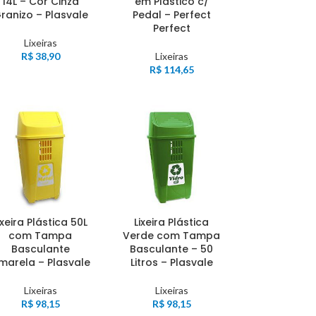
14L – Cor Cinza
em Plástico c/
ranizo – Plasvale
Pedal – Perfect
Perfect
Lixeiras
R$
38,90
Lixeiras
R$
114,65
ixeira Plástica 50L
Lixeira Plástica
com Tampa
Verde com Tampa
Basculante
Basculante – 50
marela – Plasvale
Litros – Plasvale
Lixeiras
Lixeiras
R$
98,15
R$
98,15