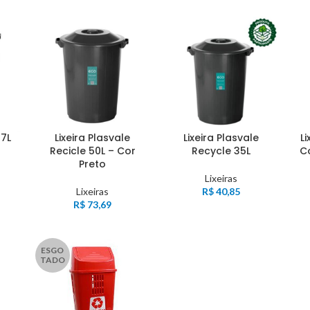
97L
Lixeira Plasvale
Lixeira Plasvale
Li
Recicle 50L – Cor
Recycle 35L
Co
Preto
Lixeiras
Lixeiras
R$
40,85
R$
73,69
ESGO
TADO