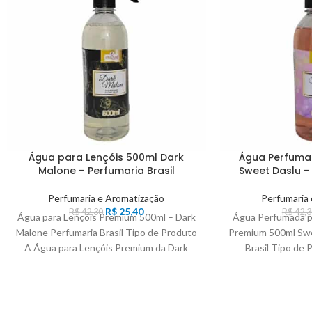
Água para Lençóis 500ml Dark
Água Perfuma
Malone – Perfumaria Brasil
Sweet Daslu – 
Perfumaria e Aromatização
Perfumaria
R$
25,40
R$
42,30
R$
42,3
Água para Lençóis Premium 500ml – Dark
Água Perfumada p
Malone Perfumaria Brasil Tipo de Produto
Premium 500ml Swe
A Água para Lençóis Premium da Dark
Brasil Tipo de
eleg