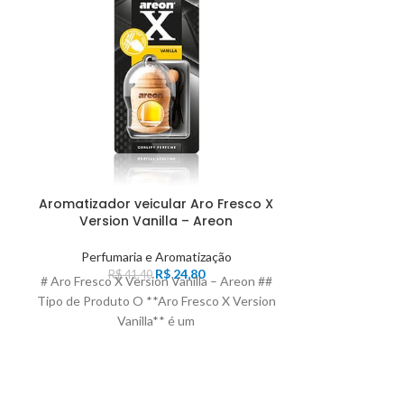
Aromatizador veicular Aro Fresco X
Aromatizad
Version Vanilla – Areon
Areon Bl
Perfumaria e Aromatização
Perfuma
R$
24,80
R$
41,40
R$
1
# Aro Fresco X Version Vanilla – Areon ##
# Aro Mon Areo
Tipo de Produto O **Aro Fresco X Version
Tipo de Produt
Vanilla** é um
Crys