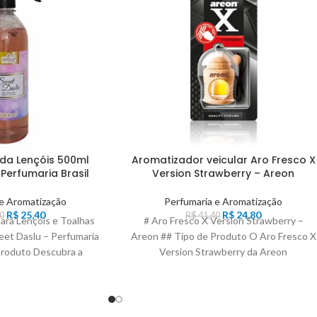
da Lençóis 500ml
Aromatizador veicular Aro Fresco X
Perfumaria Brasil
Version Strawberry – Areon
 e Aromatização
Perfumaria e Aromatização
R$
25,40
R$
24,80
0
R$
41,40
ara Lençóis e Toalhas
# Aro Fresco X Version Strawberry –
et Daslu – Perfumaria
Areon ## Tipo de Produto O Aro Fresco X
 Produto Descubra a
Version Strawberry da Areon
ância da