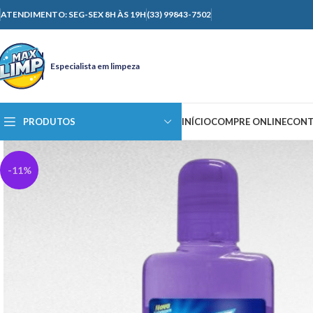
ATENDIMENTO: SEG-SEX 8H ÀS 19H
(33) 99843-7502
Especialista em limpeza
PRODUTOS
INÍCIO
COMPRE ONLINE
CONT
-11%