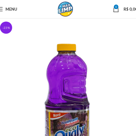
0
MENU
R$
0,0
-23%