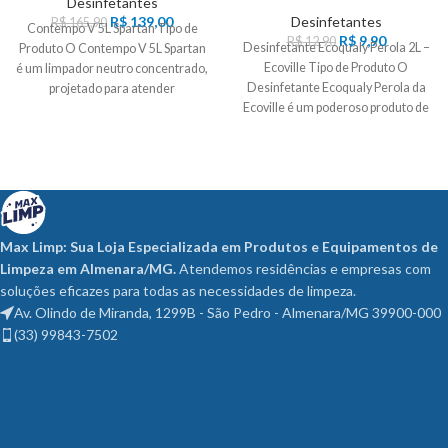
Desinfetantes
R$
139,00
Desinfetantes
R$
165,90
Contempo V 5L Spartan Tipo de
R$
9,90
R$
12,90
Desinfetante Ecoqualy Perola 2L –
Produto O Contempo V 5L Spartan
Ecoville Tipo de Produto O
é um limpador neutro concentrado,
Desinfetante Ecoqualy Perola da
projetado para atender
Ecoville é um poderoso produto de
Max Limp: Sua Loja Especializada em Produtos e Equipamentos de
Limpeza em Almenara/MG.
Atendemos residências e empresas com
soluções eficazes para todas as necessidades de limpeza.
Av. Olindo de Miranda, 1299B - São Pedro - Almenara/MG 39900-000
(33) 99843-7502