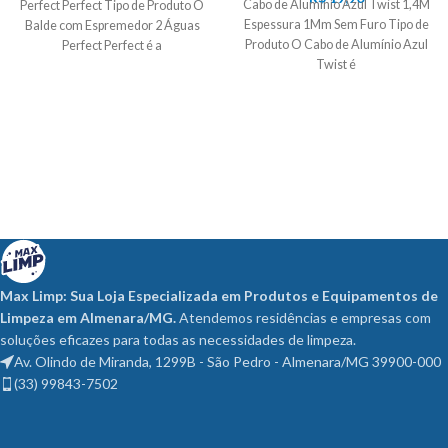
Cabo de Alumínio Azul Twist 1,4M
Perfect Perfect Tipo de Produto O
Espessura 1Mm Sem Furo Tipo de
Balde com Espremedor 2 Águas
Produto O Cabo de Alumínio Azul
Perfect Perfect é a
Twist é
Max Limp: Sua Loja Especializada em Produtos e Equipamentos de
Limpeza em Almenara/MG.
Atendemos residências e empresas com
soluções eficazes para todas as necessidades de limpeza.
Av. Olindo de Miranda, 1299B - São Pedro - Almenara/MG 39900-000
(33) 99843-7502