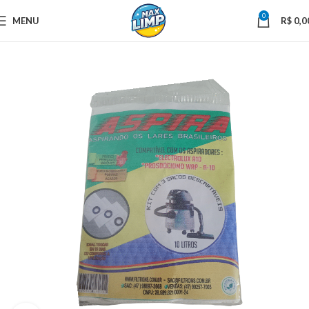
0
MENU
R$
0,0