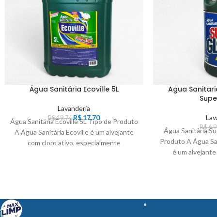
Água Sanitária Ecoville 5L
Agua Sanitari
Supe
Lavanderia
R$
17,70
Lav
R$
19,74
Água Sanitária Ecoville 5L Tipo de Produto
R$
6,9
Água Sanitária S
A Água Sanitária Ecoville é um alvejante
Produto A Água Sa
com cloro ativo, especialmente
é um alvejante
desenvolvida para