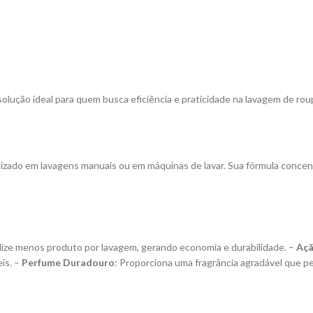
ução ideal para quem busca eficiência e praticidade na lavagem de rou
tilizado em lavagens manuais ou em máquinas de lavar. Sua fórmula conc
ilize menos produto por lavagem, gerando economia e durabilidade. –
Açã
is. –
Perfume Duradouro
: Proporciona uma fragrância agradável que p