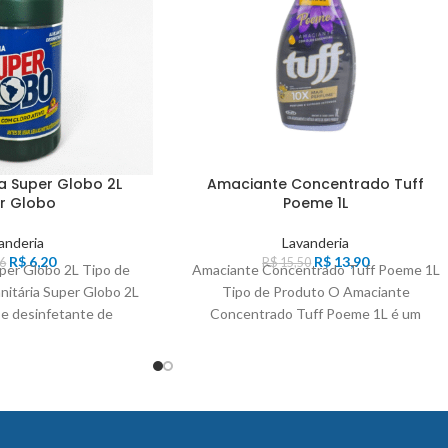
a Super Globo 2L
Amaciante Concentrado Tuff
r Globo
Poeme 1L
anderia
Lavanderia
R$
6,20
R$
13,90
6
R$
15,50
uper Globo 2L Tipo de
Amaciante Concentrado Tuff Poeme 1L
nitária Super Globo 2L
Tipo de Produto O Amaciante
 e desinfetante de
Concentrado Tuff Poeme 1L é um
amaciante de roupas desenvolvido