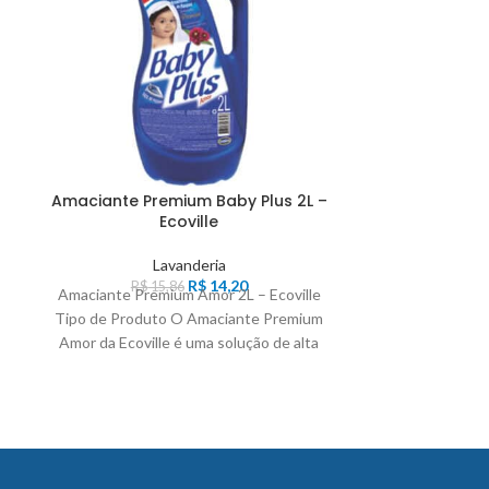
Amaciante Premium Baby Plus 2L –
Cloro Líqu
Ecoville
Lavanderia
R
Cloro Líquido
R$
14,20
R$
15,86
Amaciante Premium Amor 2L – Ecoville
Globo Tipo de
Tipo de Produto O Amaciante Premium
Santa Cla
Amor da Ecoville é uma solução de alta