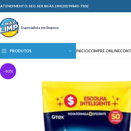
ATENDIMENTO: SEG-SEX 8H ÀS 19H
(33) 99843-7502
Especialista em limpeza
PRODUTOS
INÍCIO
COMPRE ONLINE
CONT
-40%