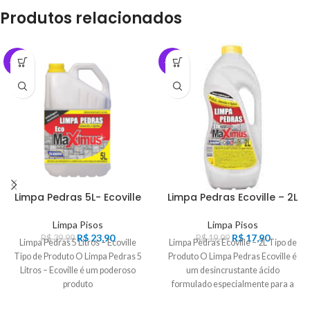
Produtos relacionados
-40%
-10%
Limpa Pedras 5L- Ecoville
Limpa Pedras Ecoville – 2L
Limpa Pisos
Limpa Pisos
R$
23,90
R$
17,90
R$
39,99
R$
19,99
Limpa Pedras 5 Litros – Ecoville
Limpa Pedras Ecoville – 2L Tipo de
Tipo de Produto O Limpa Pedras 5
Produto O Limpa Pedras Ecoville é
Litros – Ecoville é um poderoso
um desincrustante ácido
produto
formulado especialmente para a