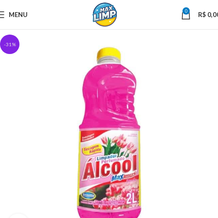
0
MENU
R$
0,0
-31%