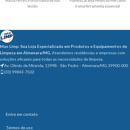
Macia Perfect é uma manta de não
Flanela Laranja Médio da Mercatex
tecido
é uma ferramenta essencial
Max Limp: Sua Loja Especializada em Produtos e Equipamentos de
Limpeza em Almenara/MG.
Atendemos residências e empresas com
soluções eficazes para todas as necessidades de limpeza.
Av. Olindo de Miranda, 1299B - São Pedro - Almenara/MG 39900-000
(33) 99843-7502
Entre em contato
Termos de uso