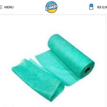
0
MENU
R$
0,0