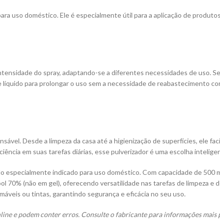
 para uso doméstico. Ele é especialmente útil para a aplicação de produt
 intensidade do spray, adaptando-se a diferentes necessidades de uso. 
 líquido para prolongar o uso sem a necessidade de reabastecimento con
nsável. Desde a limpeza da casa até a higienização de superfícies, ele fa
ciência em suas tarefas diárias, esse pulverizador é uma escolha inteligen
ndo especialmente indicado para uso doméstico. Com capacidade de 500 ml
ool 70% (não em gel), oferecendo versatilidade nas tarefas de limpeza e 
máveis ou tintas, garantindo segurança e eficácia no seu uso.
ine e podem conter erros. Consulte o fabricante para informações mais p