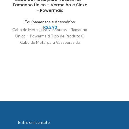
Tamanho Único – Vermelho e Cinza
– Powermaid
Equipamentos e Acessórios
R$
5,90
Cabo de Metal para Vassouras – Tamanho
Único – Powermaid Tipo de Produto O
Cabo Extens
Kub
Cabo de Metal para Vassouras da
Equipame
Cabo Extenso
Vassouras T
Extensor de A
Entre em contato