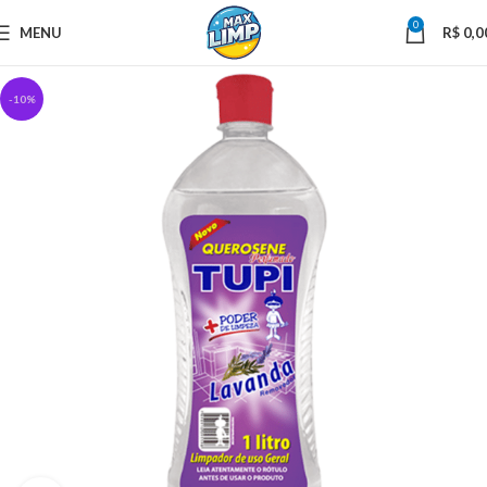
0
MENU
R$
0,0
-10%