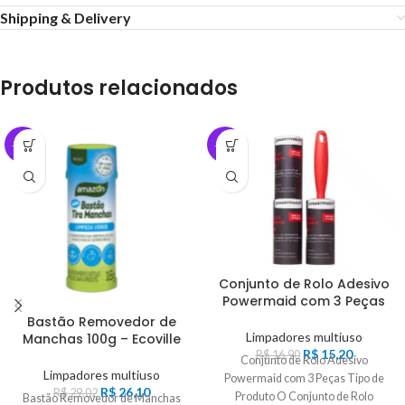
Shipping & Delivery
Produtos relacionados
-10%
-10%
Conjunto de Rolo Adesivo
Powermaid com 3 Peças
Bastão Removedor de
Limpadores multiuso
Manchas 100g – Ecoville
R$
15,20
R$
16,90
Conjunto de Rolo Adesivo
Limpadores multiuso
Powermaid com 3 Peças Tipo de
R$
26,10
R$
29,02
Produto O Conjunto de Rolo
Bastão Removedor de Manchas