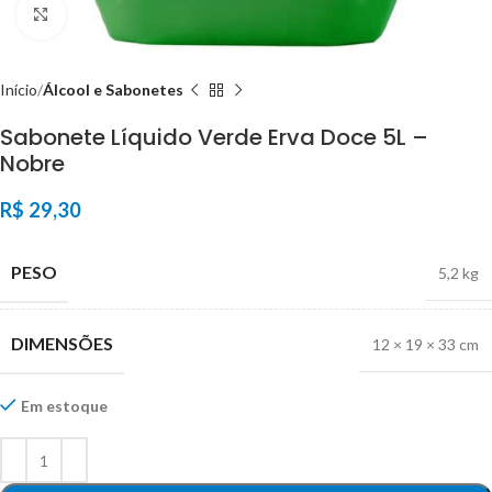
Click to enlarge
Início
Álcool e Sabonetes
Sabonete Líquido Verde Erva Doce 5L –
Nobre
R$
29,30
PESO
5,2 kg
DIMENSÕES
12 × 19 × 33 cm
Em estoque