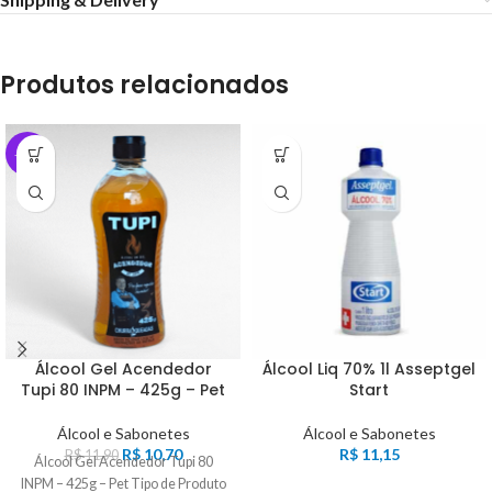
Produtos relacionados
-10%
Álcool Gel Acendedor
Álcool Liq 70% 1l Asseptgel
Tupi 80 INPM – 425g – Pet
Start
Álcool e Sabonetes
Álcool e Sabonetes
R$
10,70
R$
11,15
R$
11,90
Álcool Gel Acendedor Tupi 80
INPM – 425g – Pet Tipo de Produto