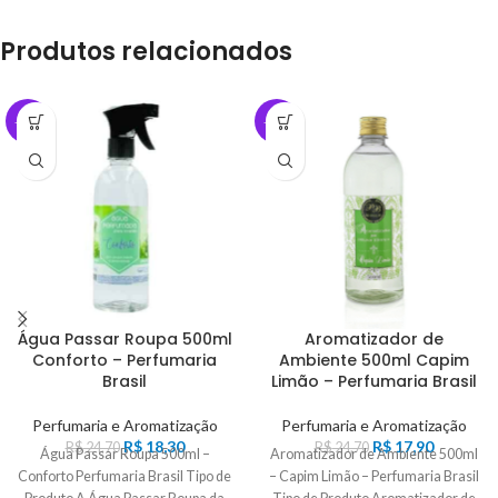
Produtos relacionados
-26%
-28%
Água Passar Roupa 500ml
Aromatizador de
Conforto – Perfumaria
Ambiente 500ml Capim
Brasil
Limão – Perfumaria Brasil
Perfumaria e Aromatização
Perfumaria e Aromatização
R$
18,30
R$
17,90
R$
24,70
R$
24,70
Água Passar Roupa 500ml –
Aromatizador de Ambiente 500ml
Conforto Perfumaria Brasil Tipo de
– Capim Limão – Perfumaria Brasil