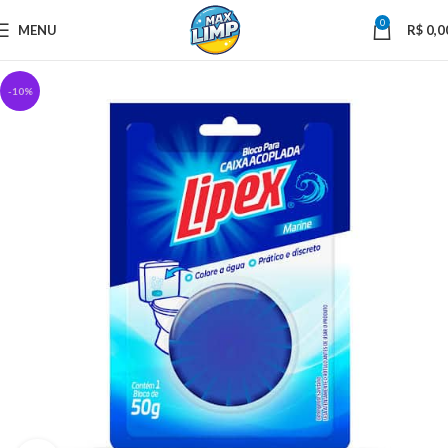
0
MENU
R$
0,0
-10%