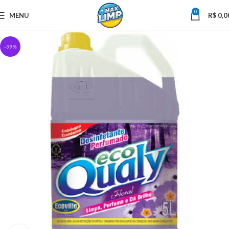
0
MENU
R$
0,0
-39%