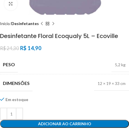
Click to enlarge
Início
Desinfetantes
Desinfetante Floral Ecoqualy 5L – Ecoville
R$
14,90
R$
24,30
PESO
5,2 kg
DIMENSÕES
12 × 19 × 33 cm
Em estoque
ADICIONAR AO CARRINHO