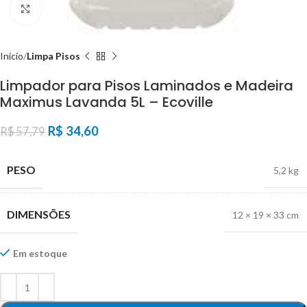
Click to enlarge
Início
Limpa Pisos
Limpador para Pisos Laminados e Madeira
Maximus Lavanda 5L – Ecoville
R$
34,60
R$
57,79
PESO
5,2 kg
DIMENSÕES
12 × 19 × 33 cm
Em estoque