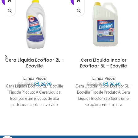
Cera Líquida Ecofloor 2L –
Cera Líquida Incolor
Ecoville
Ecofloor 5L – Ecoville
Limpa Pisos
Limpa Pisos
R$
26,90
R$
36,40
R$
29,99
R$
60,79
Cera Líquida Ecofloor 2L – Ecoville
Cera Líquida Incolor Ecofloor 5L –
Tipo de Produto A Cera Líquida
Ecoville Tipo de Produto A Cera
Ecofloor é um produto de alta
Líquida Incolor Ecofloor é uma
performance, desenvolvido
solução premium para