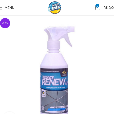
0
MENU
R$
0,0
-28%